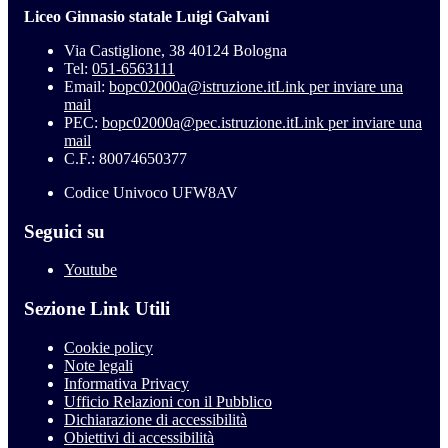
Liceo Ginnasio statale Luigi Galvani
Via Castiglione, 38 40124 Bologna
Tel:
051-6563111
Email:
bopc02000a@istruzione.it
Link per inviare una
mail
PEC:
bopc02000a@pec.istruzione.it
Link per inviare una
mail
C.F.: 80074650377
Codice Univoco UFW8AV
Seguici su
Youtube
Sezione Link Utili
Cookie policy
Note legali
Informativa Privacy
Ufficio Relazioni con il Pubblico
Dichiarazione di accessibilità
Obiettivi di accessibilità