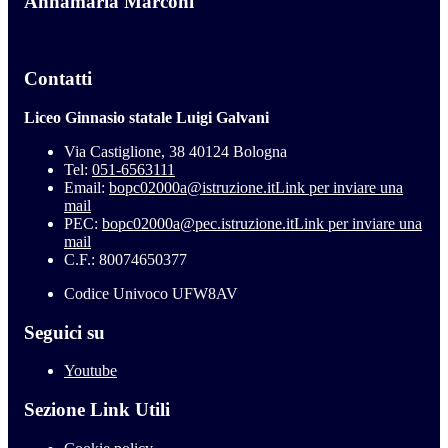
Annamaria Marconi
Contatti
Liceo Ginnasio statale Luigi Galvani
Via Castiglione, 38 40124 Bologna
Tel:
051-6563111
Email:
bopc02000a@istruzione.it
Link per inviare una
mail
PEC:
bopc02000a@pec.istruzione.it
Link per inviare una
mail
C.F.: 80074650377
Codice Univoco UFW8AV
Seguici su
Youtube
Sezione Link Utili