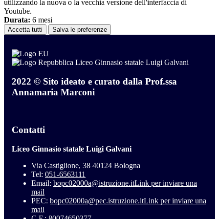
utilizzando la nuova o la vecchia versione dell'interfaccia di
Youtube.
Durata:
6 mesi
Accetta tutti
Salva le preferenze
Liceo Ginnasio statale Luigi Galvani
2022 © Sito ideato e curato dalla Prof.ssa
Annamaria Marconi
Contatti
Liceo Ginnasio statale Luigi Galvani
Via Castiglione, 38 40124 Bologna
Tel:
051-6563111
Email:
bopc02000a@istruzione.it
Link per inviare una
mail
PEC:
bopc02000a@pec.istruzione.it
Link per inviare una
mail
C.F.: 80074650377