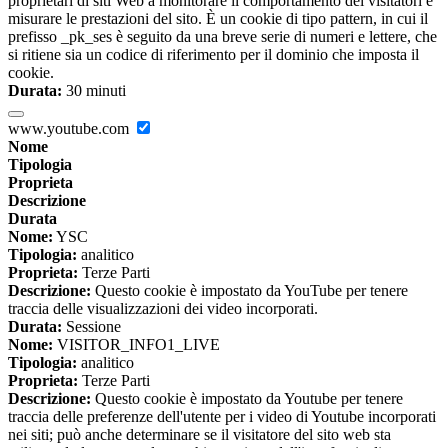
proprietari di siti Web a monitorare il comportamento dei visitatori e
misurare le prestazioni del sito. È un cookie di tipo pattern, in cui il
prefisso _pk_ses è seguito da una breve serie di numeri e lettere, che
si ritiene sia un codice di riferimento per il dominio che imposta il
cookie.
Durata:
30 minuti
www.youtube.com
Nome
Tipologia
Proprieta
Descrizione
Durata
Nome:
YSC
Tipologia:
analitico
Proprieta:
Terze Parti
Descrizione:
Questo cookie è impostato da YouTube per tenere
traccia delle visualizzazioni dei video incorporati.
Durata:
Sessione
Nome:
VISITOR_INFO1_LIVE
Tipologia:
analitico
Proprieta:
Terze Parti
Descrizione:
Questo cookie è impostato da Youtube per tenere
traccia delle preferenze dell'utente per i video di Youtube incorporati
nei siti; può anche determinare se il visitatore del sito web sta