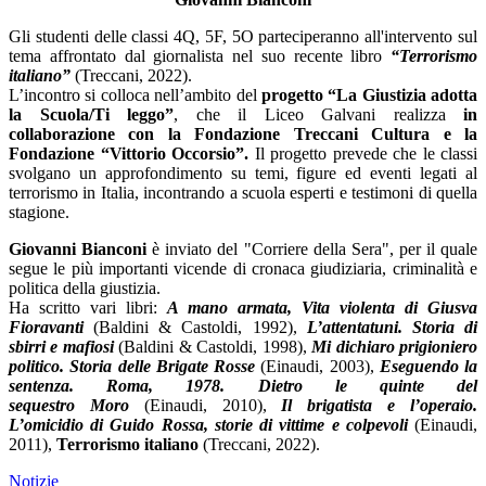
Gli studenti delle classi 4Q, 5F, 5O parteciperanno all'intervento sul
tema affrontato dal giornalista nel suo recente libro
“Terrorismo
italiano”
(Treccani, 2022).
L’incontro si colloca nell’ambito del
progetto “La Giustizia adotta
la Scuola/Ti leggo”
, che il Liceo Galvani realizza
in
collaborazione con la Fondazione Treccani Cultura e la
Fondazione “Vittorio
Occorsio”.
Il progetto prevede che le classi
svolgano un approfondimento su temi, figure ed eventi legati al
terrorismo in Italia, incontrando a scuola esperti e testimoni di quella
stagione.
Giovanni Bianconi
è inviato del "Corriere della Sera", per il quale
segue le più importanti vicende
di cronaca giudiziaria, criminalità e
politica della giustizia.
Ha scritto vari libri:
A mano armata,
Vita violenta di Giusva
Fioravanti
(Baldini & Castoldi, 1992),
L’attentatuni. Storia di
sbirri e
mafiosi
(Baldini & Castoldi, 1998),
Mi dichiaro prigioniero
politico. Storia delle Brigate
Rosse
(Einaudi, 2003),
Eseguendo la
sentenza. Roma, 1978. Dietro le quinte del
sequestro
Moro
(Einaudi, 2010),
Il brigatista e l’operaio.
L’omicidio di Guido Rossa, storie di vittime e
colpevoli
(Einaudi,
2011),
Terrorismo italiano
(Treccani, 2022).
Notizie