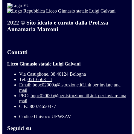
Liceo Ginnasio statale Luigi Galvani
2022 © Sito ideato e curato dalla Prof.ssa
Annamaria Marconi
Contatti
Liceo Ginnasio statale Luigi Galvani
Via Castiglione, 38 40124 Bologna
Tel:
051-6563111
Email:
bopc02000a@istruzione.it
Link per inviare una
mail
PEC:
bopc02000a@pec.istruzione.it
Link per inviare una
mail
C.F.: 80074650377
Codice Univoco UFW8AV
Seguici su