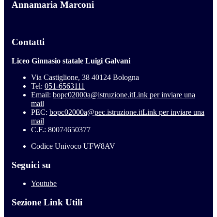
Annamaria Marconi
Contatti
Liceo Ginnasio statale Luigi Galvani
Via Castiglione, 38 40124 Bologna
Tel:
051-6563111
Email:
bopc02000a@istruzione.it
Link per inviare una
mail
PEC:
bopc02000a@pec.istruzione.it
Link per inviare una
mail
C.F.: 80074650377
Codice Univoco UFW8AV
Seguici su
Youtube
Sezione Link Utili