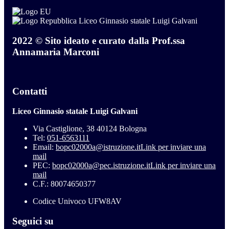
Liceo Ginnasio statale Luigi Galvani
2022 © Sito ideato e curato dalla Prof.ssa
Annamaria Marconi
Contatti
Liceo Ginnasio statale Luigi Galvani
Via Castiglione, 38 40124 Bologna
Tel:
051-6563111
Email:
bopc02000a@istruzione.it
Link per inviare una
mail
PEC:
bopc02000a@pec.istruzione.it
Link per inviare una
mail
C.F.: 80074650377
Codice Univoco UFW8AV
Seguici su