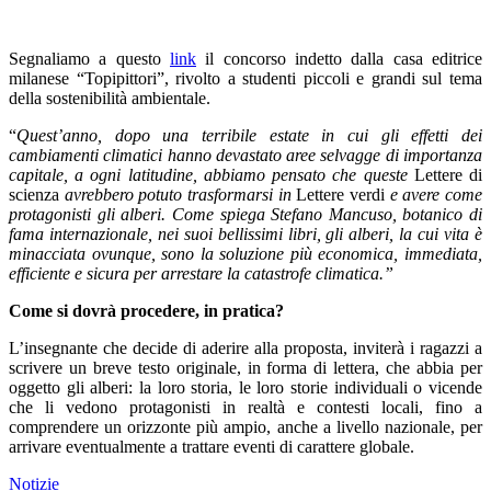
Segnaliamo a questo
link
il concorso indetto dalla casa editrice
milanese “Topipittori”, rivolto a studenti piccoli e grandi sul tema
della sostenibilità ambientale.
“
Quest’anno, dopo una terribile estate in cui gli effetti dei
cambiamenti climatici hanno devastato aree selvagge di importanza
capitale, a ogni latitudine, abbiamo pensato che queste
Lettere di
scienza
avrebbero potuto trasformarsi in
Lettere verdi
e avere come
protagonisti gli alberi. Come spiega Stefano Mancuso, botanico di
fama internazionale, nei suoi bellissimi libri, gli alberi, la cui vita è
minacciata ovunque, sono la soluzione più economica, immediata,
efficiente e sicura per arrestare la catastrofe climatica.”
Come si dovrà procedere, in pratica?
L’insegnante che decide di aderire alla proposta, inviterà i ragazzi a
scrivere un breve testo originale, in forma di lettera, che abbia per
oggetto gli alberi: la loro storia, le loro storie individuali o vicende
che li vedono protagonisti in realtà e contesti locali, fino a
comprendere un orizzonte più ampio, anche a livello nazionale, per
arrivare eventualmente a trattare eventi di carattere globale.
Notizie