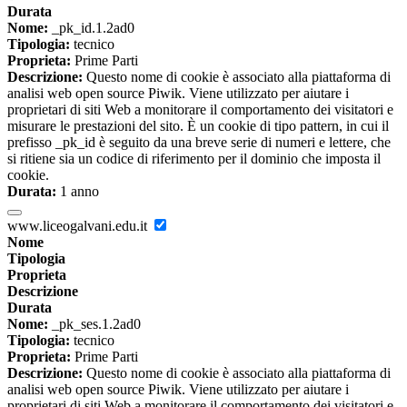
Durata
Nome:
_pk_id.1.2ad0
Tipologia:
tecnico
Proprieta:
Prime Parti
Descrizione:
Questo nome di cookie è associato alla piattaforma di
analisi web open source Piwik. Viene utilizzato per aiutare i
proprietari di siti Web a monitorare il comportamento dei visitatori e
misurare le prestazioni del sito. È un cookie di tipo pattern, in cui il
prefisso _pk_id è seguito da una breve serie di numeri e lettere, che
si ritiene sia un codice di riferimento per il dominio che imposta il
cookie.
Durata:
1 anno
www.liceogalvani.edu.it
Nome
Tipologia
Proprieta
Descrizione
Durata
Nome:
_pk_ses.1.2ad0
Tipologia:
tecnico
Proprieta:
Prime Parti
Descrizione:
Questo nome di cookie è associato alla piattaforma di
analisi web open source Piwik. Viene utilizzato per aiutare i
proprietari di siti Web a monitorare il comportamento dei visitatori e