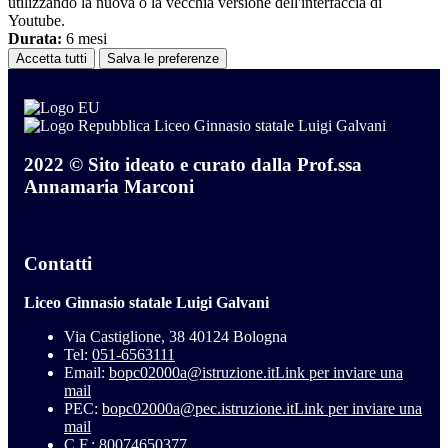
utilizzando la nuova o la vecchia versione dell'interfaccia di
Youtube.
Durata:
6 mesi
Accetta tutti
Salva le preferenze
Liceo Ginnasio statale Luigi Galvani
2022 © Sito ideato e curato dalla Prof.ssa
Annamaria Marconi
Contatti
Liceo Ginnasio statale Luigi Galvani
Via Castiglione, 38 40124 Bologna
Tel:
051-6563111
Email:
bopc02000a@istruzione.it
Link per inviare una
mail
PEC:
bopc02000a@pec.istruzione.it
Link per inviare una
mail
C.F.: 80074650377