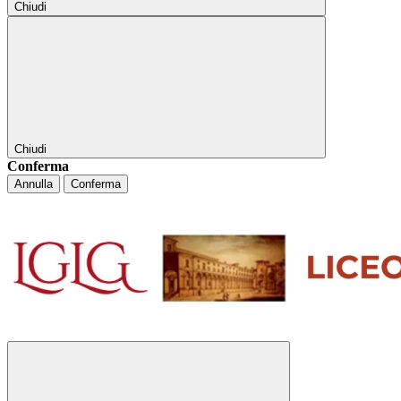
Chiudi
Chiudi
Conferma
Annulla
Conferma