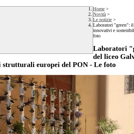
Home
>
Novità
>
Le notizie
>
Laboratori "green": il
innovativi e sostenibi
foto
Laboratori "g
del liceo Gal
i strutturali europei del PON - Le foto