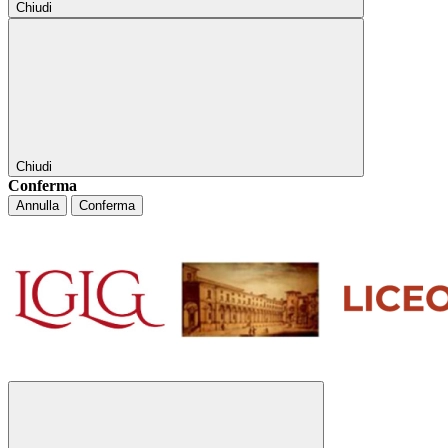
Chiudi
Chiudi
Conferma
Annulla
Conferma