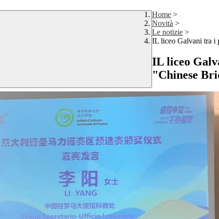
Home
>
Novità
>
Le notizie
>
IL liceo Galvani tra 
IL liceo Galv
"Chinese Br