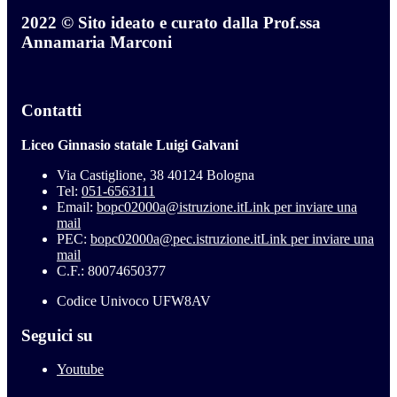
2022 © Sito ideato e curato dalla Prof.ssa
Annamaria Marconi
Contatti
Liceo Ginnasio statale Luigi Galvani
Via Castiglione, 38 40124 Bologna
Tel:
051-6563111
Email:
bopc02000a@istruzione.it
Link per inviare una
mail
PEC:
bopc02000a@pec.istruzione.it
Link per inviare una
mail
C.F.: 80074650377
Codice Univoco UFW8AV
Seguici su
Youtube