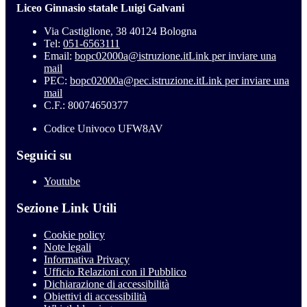
Liceo Ginnasio statale Luigi Galvani
Via Castiglione, 38 40124 Bologna
Tel:
051-6563111
Email:
bopc02000a@istruzione.it
Link per inviare una
mail
PEC:
bopc02000a@pec.istruzione.it
Link per inviare una
mail
C.F.: 80074650377
Codice Univoco UFW8AV
Seguici su
Youtube
Sezione Link Utili
Cookie policy
Note legali
Informativa Privacy
Ufficio Relazioni con il Pubblico
Dichiarazione di accessibilità
Obiettivi di accessibilità