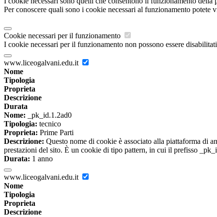
I cookie necessari sono quelli che consentono il funzionamento della pi
Per conoscere quali sono i cookie necessari al funzionamento potete v
Cookie necessari per il funzionamento
I cookie necessari per il funzionamento non possono essere disabilitati.
www.liceogalvani.edu.it
Nome
Tipologia
Proprieta
Descrizione
Durata
Nome:
_pk_id.1.2ad0
Tipologia:
tecnico
Proprieta:
Prime Parti
Descrizione:
Questo nome di cookie è associato alla piattaforma di ana
prestazioni del sito. È un cookie di tipo pattern, in cui il prefisso _pk
Durata:
1 anno
www.liceogalvani.edu.it
Nome
Tipologia
Proprieta
Descrizione