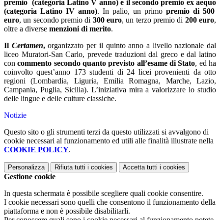
premio (categoria Latino V anno) e il secondo premio
ex aequo
(categoria Latino IV anno)
. In palio, un primo
premio di 500
euro
, un secondo premio di
300 euro
, un terzo premio di
200 euro
,
oltre a diverse
menzioni di merito
.
Il
Certamen
,
organizzato per il quinto anno a livello nazionale dal
liceo Muratori-San Carlo, prevede traduzioni dal greco e dal latino
con
commento secondo quanto previsto all’esame di Stato
, ed ha
coinvolto quest’anno 173 studenti di 24 licei provenienti da otto
regioni (Lombardia, Liguria, Emilia Romagna, Marche, Lazio,
Campania, Puglia, Sicilia). L’iniziativa mira a valorizzare lo studio
delle lingue e delle culture classiche.
Notizie
Questo sito o gli strumenti terzi da questo utilizzati si avvalgono di
cookie necessari al funzionamento ed utili alle finalità illustrate nella
COOKIE POLICY
.
Personalizza
Rifiuta tutti
i cookies
Accetta tutti
i cookies
Gestione cookie
In questa schermata è possibile scegliere quali cookie consentire.
I cookie necessari sono quelli che consentono il funzionamento della
piattaforma e non è possibile disabilitarli.
Per conoscere quali sono i cookie necessari al funzionamento potete