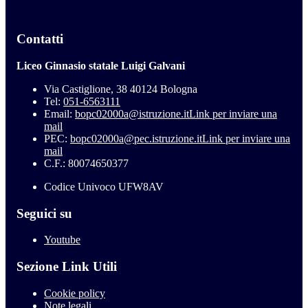
Contatti
Liceo Ginnasio statale Luigi Galvani
Via Castiglione, 38 40124 Bologna
Tel:
051-6563111
Email:
bopc02000a@istruzione.it
Link per inviare una
mail
PEC:
bopc02000a@pec.istruzione.it
Link per inviare una
mail
C.F.: 80074650377
Codice Univoco UFW8AV
Seguici su
Youtube
Sezione Link Utili
Cookie policy
Note legali