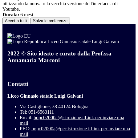
utilizzando la nuova o la vecchia versione dell'interfaccia di
Youtube.
Durata:
6 mesi
Accetta tutti
Salva le preferenze
Liceo Ginnasio statale Luigi Galvani
2022 © Sito ideato e curato dalla Prof.ssa
Annamaria Marconi
Contatti
Liceo Ginnasio statale Luigi Galvani
Via Castiglione, 38 40124 Bologna
Tel:
051-6563111
Email:
bopc02000a@istruzione.it
Link per inviare una
mail
PEC:
bopc02000a@pec.istruzione.it
Link per inviare una
mail