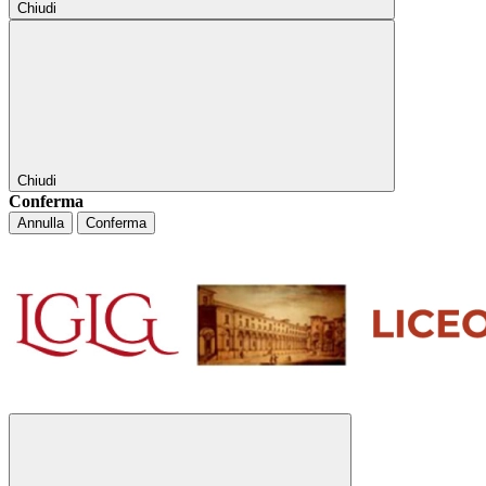
Chiudi
Chiudi
Conferma
Annulla
Conferma