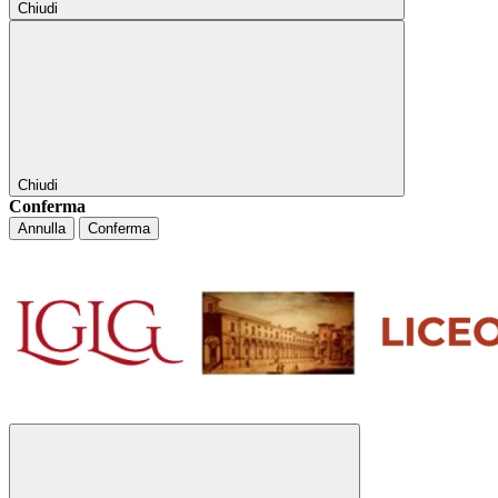
Chiudi
Chiudi
Conferma
Annulla
Conferma