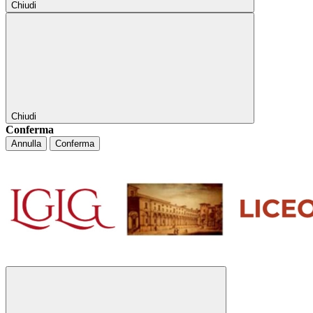
Chiudi
Chiudi
Conferma
Annulla
Conferma