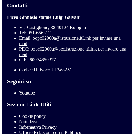
Contatti
Liceo Ginnasio statale Luigi Galvani
Via Castiglione, 38 40124 Bologna
Tel:
051-6563111
Email:
bopc02000a@istruzione.it
Link per inviare una
mail
PEC:
bopc02000a@pec.istruzione.it
Link per inviare una
mail
C.F.: 80074650377
Codice Univoco UFW8AV
Seguici su
Youtube
Sezione Link Utili
Cookie policy
Note legali
Informativa Privacy
Ufficio Relazioni con il Pubblico