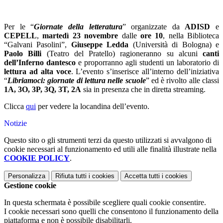
Per le “
Giornate della letteratura
” organizzate da
ADISD
e
CEPELL
,
martedì 23 novembre
dalle
ore 10
, nella Biblioteca
“Galvani Pasolini”,
Giuseppe Ledda
(Università di Bologna) e
Paolo Billi
(Teatro del Pratello) ragioneranno su alcuni
canti
dell’Inferno dantesco
e proporranno agli studenti un laboratorio di
lettura ad alta voce
. L’evento s’inserisce all’interno dell’iniziativa
“
Libriamoci: giornate di lettura nelle scuole
” ed è rivolto alle classi
1A, 3O, 3P, 3Q, 3T, 2A
sia in presenza che in diretta streaming.
Clicca
qui
per vedere la locandina dell’evento.
Notizie
Questo sito o gli strumenti terzi da questo utilizzati si avvalgono di
cookie necessari al funzionamento ed utili alle finalità illustrate nella
COOKIE POLICY
.
Personalizza
Rifiuta tutti
i cookies
Accetta tutti
i cookies
Gestione cookie
In questa schermata è possibile scegliere quali cookie consentire.
I cookie necessari sono quelli che consentono il funzionamento della
piattaforma e non è possibile disabilitarli.