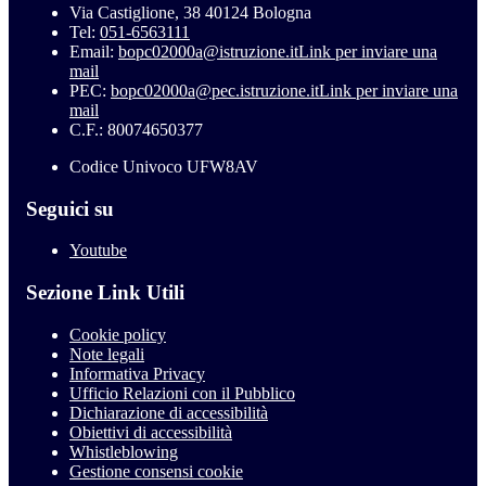
Via Castiglione, 38 40124 Bologna
Tel:
051-6563111
Email:
bopc02000a@istruzione.it
Link per inviare una
mail
PEC:
bopc02000a@pec.istruzione.it
Link per inviare una
mail
C.F.: 80074650377
Codice Univoco UFW8AV
Seguici su
Youtube
Sezione Link Utili
Cookie policy
Note legali
Informativa Privacy
Ufficio Relazioni con il Pubblico
Dichiarazione di accessibilità
Obiettivi di accessibilità
Whistleblowing
Gestione consensi cookie