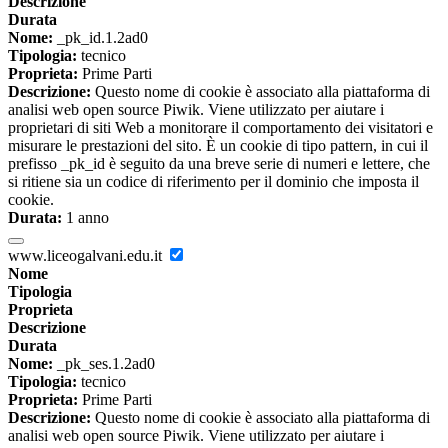
Descrizione
Durata
Nome:
_pk_id.1.2ad0
Tipologia:
tecnico
Proprieta:
Prime Parti
Descrizione:
Questo nome di cookie è associato alla piattaforma di
analisi web open source Piwik. Viene utilizzato per aiutare i
proprietari di siti Web a monitorare il comportamento dei visitatori e
misurare le prestazioni del sito. È un cookie di tipo pattern, in cui il
prefisso _pk_id è seguito da una breve serie di numeri e lettere, che
si ritiene sia un codice di riferimento per il dominio che imposta il
cookie.
Durata:
1 anno
www.liceogalvani.edu.it
Nome
Tipologia
Proprieta
Descrizione
Durata
Nome:
_pk_ses.1.2ad0
Tipologia:
tecnico
Proprieta:
Prime Parti
Descrizione:
Questo nome di cookie è associato alla piattaforma di
analisi web open source Piwik. Viene utilizzato per aiutare i