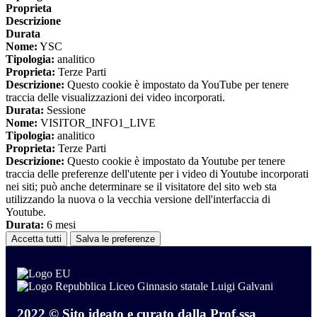
Proprieta
Descrizione
Durata
Nome:
YSC
Tipologia:
analitico
Proprieta:
Terze Parti
Descrizione:
Questo cookie è impostato da YouTube per tenere
traccia delle visualizzazioni dei video incorporati.
Durata:
Sessione
Nome:
VISITOR_INFO1_LIVE
Tipologia:
analitico
Proprieta:
Terze Parti
Descrizione:
Questo cookie è impostato da Youtube per tenere
traccia delle preferenze dell'utente per i video di Youtube incorporati
nei siti; può anche determinare se il visitatore del sito web sta
utilizzando la nuova o la vecchia versione dell'interfaccia di
Youtube.
Durata:
6 mesi
Accetta tutti
Salva le preferenze
Liceo Ginnasio statale Luigi Galvani
2022 © Sito ideato e curato dalla Prof.ssa