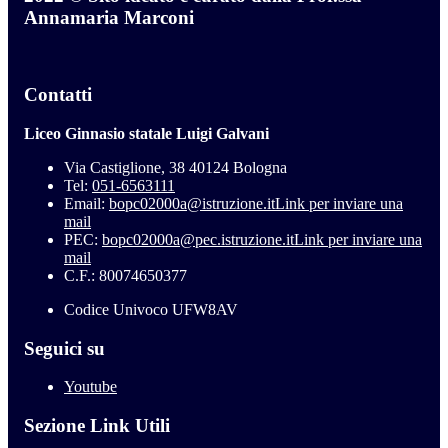
Annamaria Marconi
Contatti
Liceo Ginnasio statale Luigi Galvani
Via Castiglione, 38 40124 Bologna
Tel:
051-6563111
Email:
bopc02000a@istruzione.it
Link per inviare una
mail
PEC:
bopc02000a@pec.istruzione.it
Link per inviare una
mail
C.F.: 80074650377
Codice Univoco UFW8AV
Seguici su
Youtube
Sezione Link Utili