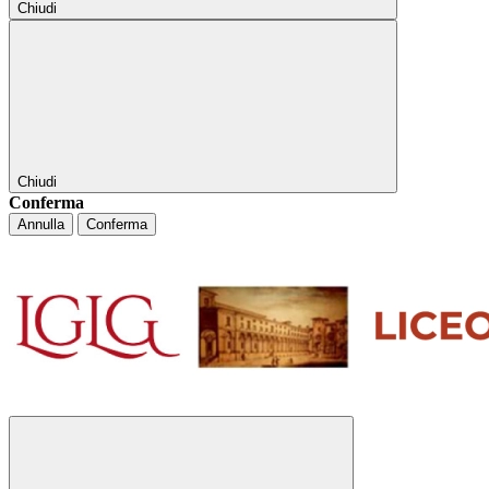
Chiudi
Chiudi
Conferma
Annulla
Conferma