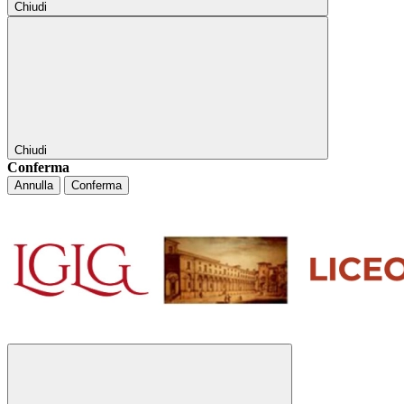
Chiudi
Chiudi
Conferma
Annulla
Conferma