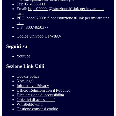
Tel:
051-6563111
Email:
bopc02000a@istruzione.it
Link per inviare una
mail
PEC:
bopc02000a@pec.istruzione.it
Link per inviare una
mail
C.F.: 80074650377
Codice Univoco UFW8AV
Seguici su
Youtube
Sezione Link Utili
Cookie policy
Note legali
Informativa Privacy
Ufficio Relazioni con il Pubblico
Dichiarazione di accessibilità
Obiettivi di accessibilità
Whistleblowing
Gestione consensi cookie