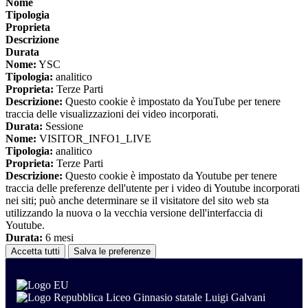
Nome
Tipologia
Proprieta
Descrizione
Durata
Nome:
YSC
Tipologia:
analitico
Proprieta:
Terze Parti
Descrizione:
Questo cookie è impostato da YouTube per tenere
traccia delle visualizzazioni dei video incorporati.
Durata:
Sessione
Nome:
VISITOR_INFO1_LIVE
Tipologia:
analitico
Proprieta:
Terze Parti
Descrizione:
Questo cookie è impostato da Youtube per tenere
traccia delle preferenze dell'utente per i video di Youtube incorporati
nei siti; può anche determinare se il visitatore del sito web sta
utilizzando la nuova o la vecchia versione dell'interfaccia di
Youtube.
Durata:
6 mesi
Accetta tutti
Salva le preferenze
Liceo Ginnasio statale Luigi Galvani