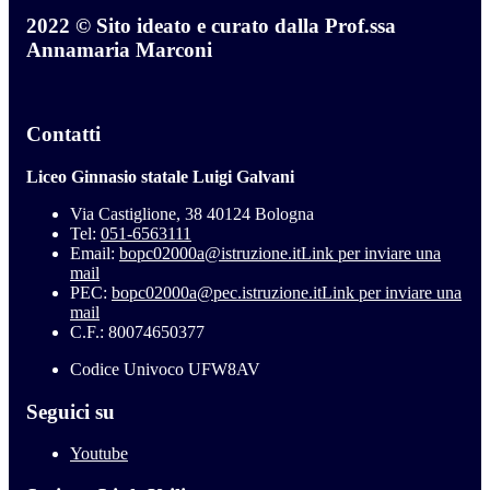
2022 © Sito ideato e curato dalla Prof.ssa
Annamaria Marconi
Contatti
Liceo Ginnasio statale Luigi Galvani
Via Castiglione, 38 40124 Bologna
Tel:
051-6563111
Email:
bopc02000a@istruzione.it
Link per inviare una
mail
PEC:
bopc02000a@pec.istruzione.it
Link per inviare una
mail
C.F.: 80074650377
Codice Univoco UFW8AV
Seguici su
Youtube