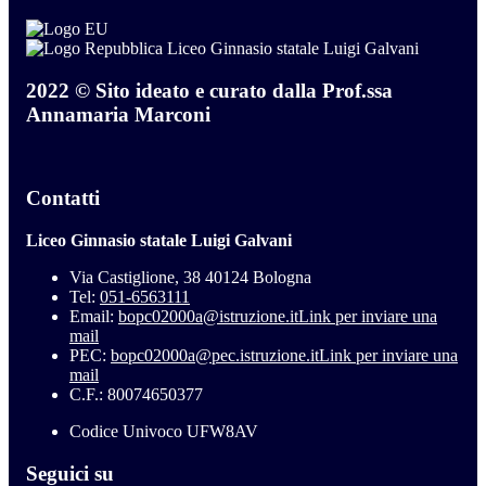
Liceo Ginnasio statale Luigi Galvani
2022 © Sito ideato e curato dalla Prof.ssa
Annamaria Marconi
Contatti
Liceo Ginnasio statale Luigi Galvani
Via Castiglione, 38 40124 Bologna
Tel:
051-6563111
Email:
bopc02000a@istruzione.it
Link per inviare una
mail
PEC:
bopc02000a@pec.istruzione.it
Link per inviare una
mail
C.F.: 80074650377
Codice Univoco UFW8AV
Seguici su