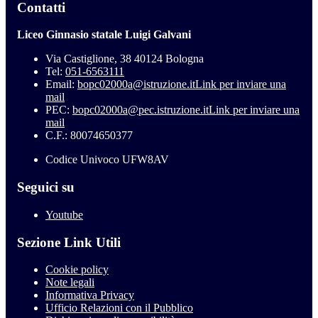
Contatti
Liceo Ginnasio statale Luigi Galvani
Via Castiglione, 38 40124 Bologna
Tel:
051-6563111
Email:
bopc02000a@istruzione.it
Link per inviare una
mail
PEC:
bopc02000a@pec.istruzione.it
Link per inviare una
mail
C.F.: 80074650377
Codice Univoco UFW8AV
Seguici su
Youtube
Sezione Link Utili
Cookie policy
Note legali
Informativa Privacy
Ufficio Relazioni con il Pubblico