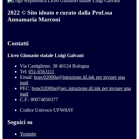
Liceo Ginnasio statale Luigi Galvani
2022 © Sito ideato e curato dalla Prof.ssa
Annamaria Marconi
Contatti
Liceo Ginnasio statale Luigi Galvani
Via Castiglione, 38 40124 Bologna
Tel:
051-6563111
Email:
bopc02000a@istruzione.it
Link per inviare una
mail
PEC:
bopc02000a@pec.istruzione.it
Link per inviare una
mail
C.F.: 80074650377
Codice Univoco UFW8AV
Seguici su
Youtube