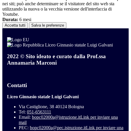
nei siti; può anche determinare se il visitatore del sito web sta
utilizzando la nuova o la vecchia versione dell'interfaccia di
Youtube.
Durata:
6 mesi
Accetta tutti
Salva le preferenze
Liceo Ginnasio statale Luigi Galvani
2022 © Sito ideato e curato dalla Prof.ssa
Annamaria Marconi
Contatti
Liceo Ginnasio statale Luigi Galvani
Via Castiglione, 38 40124 Bologna
Tel:
051-6563111
Email:
bopc02000a@istruzione.it
Link per inviare una
mail
PEC:
bopc02000a@pec.istruzione.it
Link per inviare una