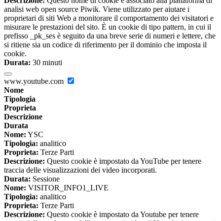
Descrizione:
Questo nome di cookie è associato alla piattaforma di
analisi web open source Piwik. Viene utilizzato per aiutare i
proprietari di siti Web a monitorare il comportamento dei visitatori e
misurare le prestazioni del sito. È un cookie di tipo pattern, in cui il
prefisso _pk_ses è seguito da una breve serie di numeri e lettere, che
si ritiene sia un codice di riferimento per il dominio che imposta il
cookie.
Durata:
30 minuti
www.youtube.com
Nome
Tipologia
Proprieta
Descrizione
Durata
Nome:
YSC
Tipologia:
analitico
Proprieta:
Terze Parti
Descrizione:
Questo cookie è impostato da YouTube per tenere
traccia delle visualizzazioni dei video incorporati.
Durata:
Sessione
Nome:
VISITOR_INFO1_LIVE
Tipologia:
analitico
Proprieta:
Terze Parti
Descrizione:
Questo cookie è impostato da Youtube per tenere