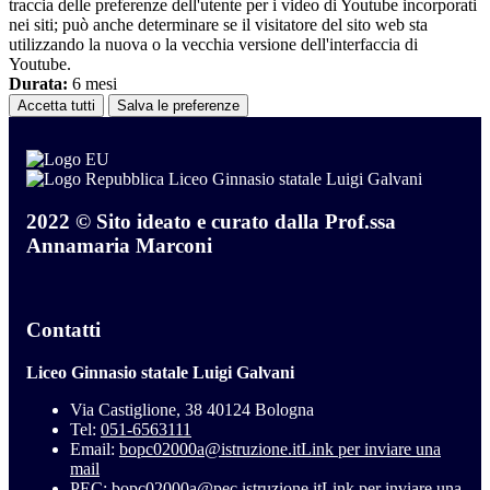
traccia delle preferenze dell'utente per i video di Youtube incorporati
nei siti; può anche determinare se il visitatore del sito web sta
utilizzando la nuova o la vecchia versione dell'interfaccia di
Youtube.
Durata:
6 mesi
Accetta tutti
Salva le preferenze
Liceo Ginnasio statale Luigi Galvani
2022 © Sito ideato e curato dalla Prof.ssa
Annamaria Marconi
Contatti
Liceo Ginnasio statale Luigi Galvani
Via Castiglione, 38 40124 Bologna
Tel:
051-6563111
Email:
bopc02000a@istruzione.it
Link per inviare una
mail
PEC:
bopc02000a@pec.istruzione.it
Link per inviare una