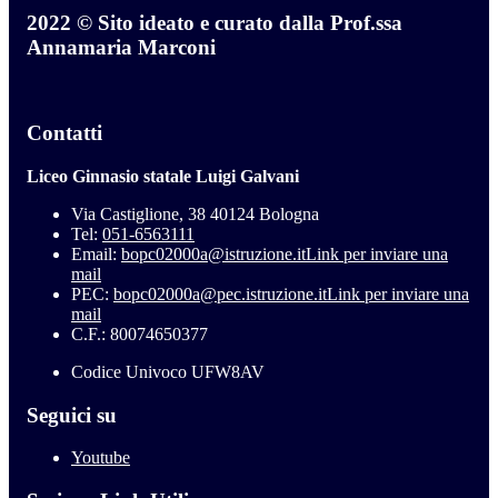
2022 © Sito ideato e curato dalla Prof.ssa
Annamaria Marconi
Contatti
Liceo Ginnasio statale Luigi Galvani
Via Castiglione, 38 40124 Bologna
Tel:
051-6563111
Email:
bopc02000a@istruzione.it
Link per inviare una
mail
PEC:
bopc02000a@pec.istruzione.it
Link per inviare una
mail
C.F.: 80074650377
Codice Univoco UFW8AV
Seguici su
Youtube