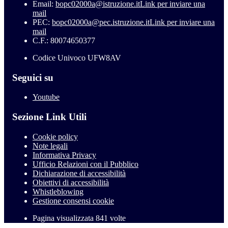
Email:
bopc02000a@istruzione.it
Link per inviare una
mail
PEC:
bopc02000a@pec.istruzione.it
Link per inviare una
mail
C.F.: 80074650377
Codice Univoco UFW8AV
Seguici su
Youtube
Sezione Link Utili
Cookie policy
Note legali
Informativa Privacy
Ufficio Relazioni con il Pubblico
Dichiarazione di accessibilità
Obiettivi di accessibilità
Whistleblowing
Gestione consensi cookie
Pagina visualizzata
841
volte