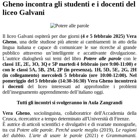
Gheno incontra gli studenti e i docenti del
liceo Galvani
Il liceo Galvani ospiterà per due giorni
(4 e 5 febbraio 2025) Vera
Gheno
, una delle studiose più attente ai cambiamenti in atto della
lingua italiana e capace di comunicare le sue ricerche al grande
pubblico attraverso un’intelligente e accattivante divulgazione.
L’autrice dialogherà sui temi del libro
Potere alle parole
con le
classi 1E, 2E, 3O, 3Q e 5P martedì 4 febbraio (ore 9:00-11:00) e
con le classi
5A, 5B, 2M, 2P (in presenza), 1H, 5D, 5E, 2G, 2H
(in collegamento) mercoledì 5 febbraio (ore 10:00-12:00). Nel
pomeriggio del 5 febbraio (14:30-16:30) Vera Gheno incontrerà
i docenti
del liceo interessati ad approfondire i problemi
dell’insegnamento apprendimento dell’italiano oggi.
Tutti gli incontri si svolgeranno in Aula Zangrandi
Vera Gheno
, sociolinguista, collaboratrice dell'Accademia della
Crusca, ricercatrice a tempo determinato all'Università di Firenze.
È autrice di articoli scientifici e divulgativi e di svariate monografie,
tra cui
Potere alle parole
.
Perché usarle meglio
(2019),
Le ragioni
del dubbio
.
L'arte di usare le parole
(2021) e
Grammamanti.