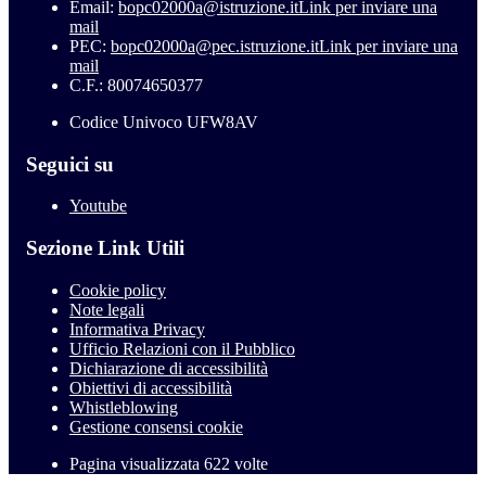
Email:
bopc02000a@istruzione.it
Link per inviare una
mail
PEC:
bopc02000a@pec.istruzione.it
Link per inviare una
mail
C.F.: 80074650377
Codice Univoco UFW8AV
Seguici su
Youtube
Sezione Link Utili
Cookie policy
Note legali
Informativa Privacy
Ufficio Relazioni con il Pubblico
Dichiarazione di accessibilità
Obiettivi di accessibilità
Whistleblowing
Gestione consensi cookie
Pagina visualizzata
622
volte