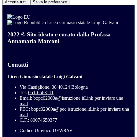
Accetta tutti
Salva le preferenze
Liceo Ginnasio statale Luigi Galvani
2022 © Sito ideato e curato dalla Prof.ssa
Annamaria Marconi
Contatti
Liceo Ginnasio statale Luigi Galvani
Via Castiglione, 38 40124 Bologna
Tel:
051-6563111
Email:
bopc02000a@istruzione.it
Link per inviare una
mail
PEC:
bopc02000a@pec.istruzione.it
Link per inviare una
mail
C.F.: 80074650377
Codice Univoco UFW8AV