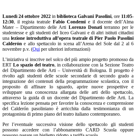
Lunedì 24 ottobre 2022
in
biblioteca Galvani Pasolini
, ore
11:05-
12:30
, il regista teatrale
Fabio Condemi
e il docente dell’Alma
Mater – Dipartimento delle Arti
Lorenzo Donati
terranno per le
studentesse e gli studenti del liceo Galvani e di altri istituti cittadini
una
lezione introduttiva all’opera teatrale di Pier Paolo Pasolini
Calderón
e allo spettacolo in scena all’Arena del Sole dal 2 al 6
novembre p.v. (
Qui
per ulteriori informazioni)
L’iniziativa si inscrive nel solco del più ampio progetto promosso da
ERT
Lo spazio del teatro
, in collaborazione con la Sezione Teatro
del Dipartimento delle Arti – Università di Bologna. Il progetto è
rivolto agli studenti delle scuole secondarie di secondo grado a
integrazione dei contenuti della programmazione scolastica, con il
proposito di affinare lo sguardo, aprire nuove prospettive e
sviluppare una conoscenza allargata delle arti dello spettacolo,
attraverso la guida di un docente del Dipartimento delle Arti. La
specifica lezione pensata per favorire la conoscenza e comprensione
del Calderón pasoliniano è arricchita dalla testimonianza di un
protagonista di primo piano del teatro italiano contemporaneo.
Per l’eventuale successiva visione dello spettacolo gli studenti
possono accedere con l’abbonamento CARD Scuola oppure
possono pagare un biglietto ridotto a tariffa scuola.