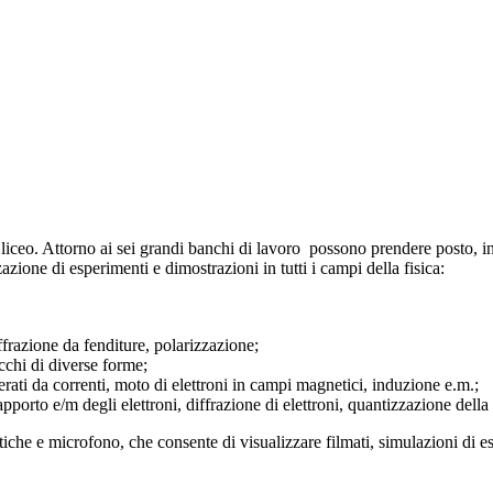
del liceo. Attorno ai sei grandi banchi di lavoro possono prendere posto,
azione di esperimenti e dimostrazioni in tutti i campi della fisica:
ffrazione da fenditure, polarizzazione;
pecchi di diverse forme;
nerati da correnti, moto di elettroni in campi magnetici, induzione e.m.;
pporto e/m degli elettroni, diffrazione di elettroni, quantizzazione della c
tiche e microfono, che consente di visualizzare filmati, simulazioni di e