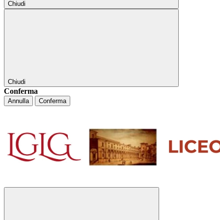
Chiudi
Chiudi
Conferma
Annulla
Conferma