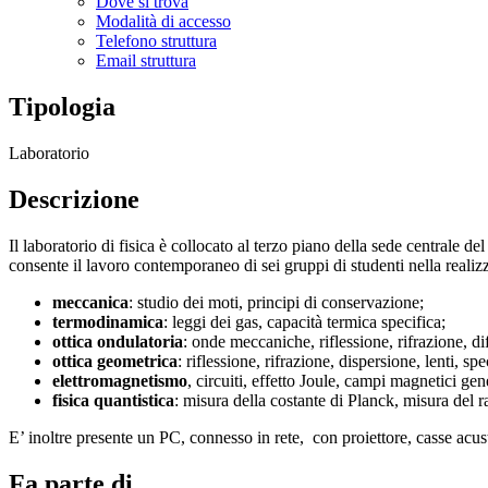
Dove si trova
Modalità di accesso
Telefono struttura
Email struttura
Tipologia
Laboratorio
Descrizione
Il laboratorio di fisica è collocato al terzo piano della sede centrale 
consente il lavoro contemporaneo di sei gruppi di studenti nella realizz
meccanica
: studio dei moti, principi di conservazione;
termodinamica
: leggi dei gas, capacità termica specifica;
ottica ondulatoria
: onde meccaniche, riflessione, rifrazione, di
ottica geometrica
: riflessione, rifrazione, dispersione, lenti, s
elettromagnetismo
, circuiti, effetto Joule, campi magnetici ge
fisica quantistica
: misura della costante di Planck, misura del ra
E’ inoltre presente un PC, connesso in rete, con proiettore, casse acus
Fa parte di