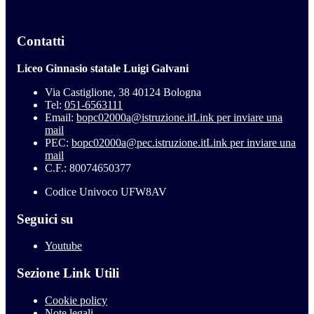
Contatti
Liceo Ginnasio statale Luigi Galvani
Via Castiglione, 38 40124 Bologna
Tel:
051-6563111
Email:
bopc02000a@istruzione.it
Link per inviare una
mail
PEC:
bopc02000a@pec.istruzione.it
Link per inviare una
mail
C.F.: 80074650377
Codice Univoco UFW8AV
Seguici su
Youtube
Sezione Link Utili
Cookie policy
Note legali