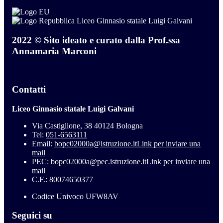
Liceo Ginnasio statale Luigi Galvani
2022 © Sito ideato e curato dalla Prof.ssa
Annamaria Marconi
Contatti
Liceo Ginnasio statale Luigi Galvani
Via Castiglione, 38 40124 Bologna
Tel:
051-6563111
Email:
bopc02000a@istruzione.it
Link per inviare una
mail
PEC:
bopc02000a@pec.istruzione.it
Link per inviare una
mail
C.F.: 80074650377
Codice Univoco UFW8AV
Seguici su