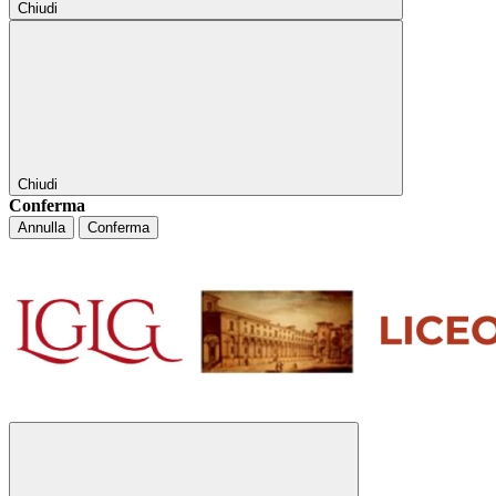
Chiudi
Chiudi
Conferma
Annulla
Conferma