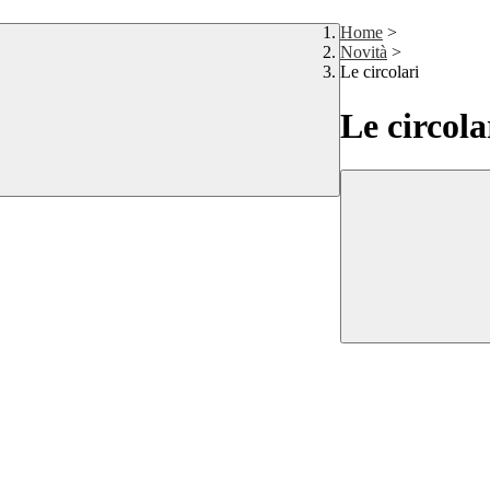
Home
>
Novità
>
Le circolari
Le circola