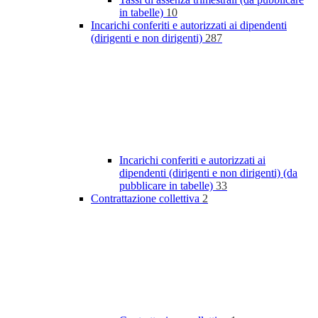
in tabelle)
10
Incarichi conferiti e autorizzati ai dipendenti
(dirigenti e non dirigenti)
287
Incarichi conferiti e autorizzati ai
dipendenti (dirigenti e non dirigenti) (da
pubblicare in tabelle)
33
Contrattazione collettiva
2