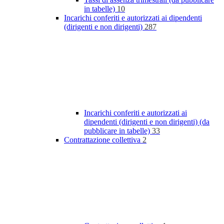
in tabelle)
10
Incarichi conferiti e autorizzati ai dipendenti
(dirigenti e non dirigenti)
287
Incarichi conferiti e autorizzati ai
dipendenti (dirigenti e non dirigenti) (da
pubblicare in tabelle)
33
Contrattazione collettiva
2