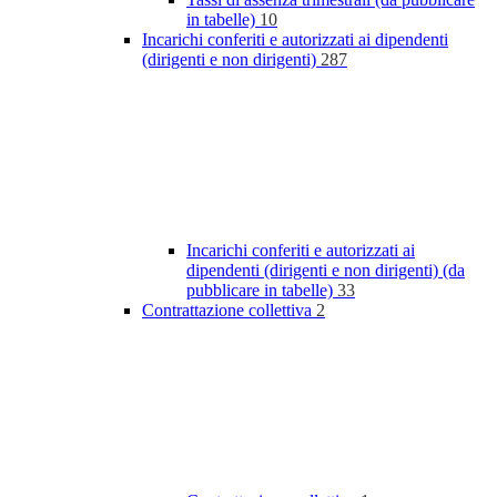
in tabelle)
10
Incarichi conferiti e autorizzati ai dipendenti
(dirigenti e non dirigenti)
287
Incarichi conferiti e autorizzati ai
dipendenti (dirigenti e non dirigenti) (da
pubblicare in tabelle)
33
Contrattazione collettiva
2