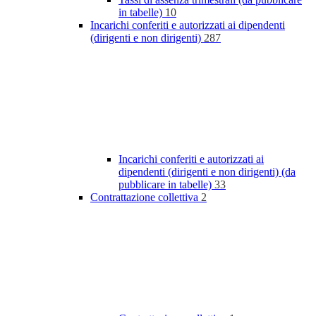
in tabelle)
10
Incarichi conferiti e autorizzati ai dipendenti
(dirigenti e non dirigenti)
287
Incarichi conferiti e autorizzati ai
dipendenti (dirigenti e non dirigenti) (da
pubblicare in tabelle)
33
Contrattazione collettiva
2