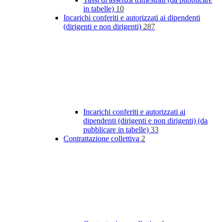
in tabelle)
10
Incarichi conferiti e autorizzati ai dipendenti
(dirigenti e non dirigenti)
287
Incarichi conferiti e autorizzati ai
dipendenti (dirigenti e non dirigenti) (da
pubblicare in tabelle)
33
Contrattazione collettiva
2