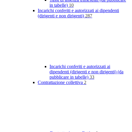
in tabelle)
10
Incarichi conferiti e autorizzati ai dipendenti
(dirigenti e non dirigenti)
287
Incarichi conferiti e autorizzati ai
dipendenti (dirigenti e non dirigenti) (da
pubblicare in tabelle)
33
Contrattazione collettiva
2