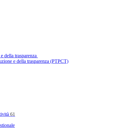
 e della trasparenza
ruzione e della trasparenza (PTPCT)
tività
61
stionale