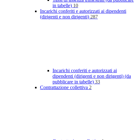
in tabelle)
10
Incarichi conferiti e autorizzati ai dipendenti
(dirigenti e non dirigenti)
287
Incarichi conferiti e autorizzati ai
dipendenti (dirigenti e non dirigenti) (da
pubblicare in tabelle)
33
Contrattazione collettiva
2