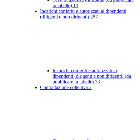
in tabelle)
10
Incarichi conferiti e autorizzati ai dipendenti
(dirigenti e non dirigenti)
287
Incarichi conferiti e autorizzati ai
dipendenti (dirigenti e non dirigenti) (da
pubblicare in tabelle)
33
Contrattazione collettiva
2