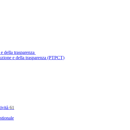
 e della trasparenza
ruzione e della trasparenza (PTPCT)
tività
61
stionale